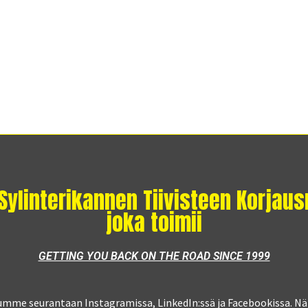
 Sylinterikannen Tiivisteen Korja
joka toimii
GETTING YOU BACK ON THE ROAD SINCE 1999
umme seurantaan Instagramissa, LinkedIn:ssä ja Facebookissa. Nä