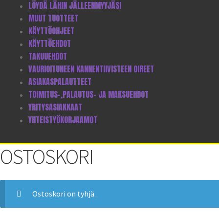
LÖYDÄ LÄHIN JÄLLEENMYYJÄSI
MUUT TUOTTEET
KÄYTTÖOHJEET
KÄYTTÖEHDOT
TAKUUEHDOT
VAURIOITUNEEN KANNENTIIVISTEEN OIREET
ASIAKASPALAUTTEET
TOIMITUS-,PALAUTUS- JA MAKSUEHDOT
YRITYSASIAKKAAT
YHTEISTYÖKORJAAMOT
OSTOSKORI
Ostoskori on tyhjä.