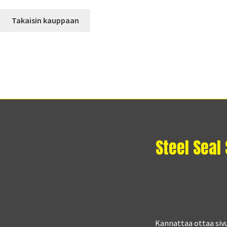
Takaisin kauppaan
Steel Seal
Kannattaa ottaa siv