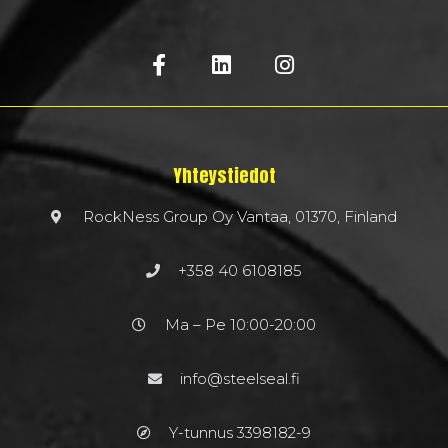
Yhteystiedot
RockNess Group Oy Vantaa, 01370, Finland
+358 40 6108185
Ma – Pe 10:00-20:00
info@steelseal.fi
Y-tunnus 3398182-9