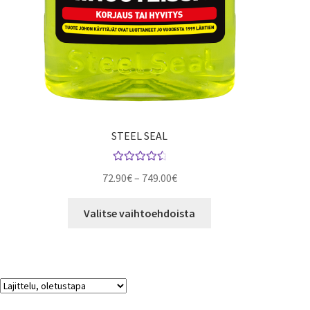
STEEL SEAL
Arvostelu
72.90
€
–
749.00
€
tuotteesta:
4.64
/ 5
Valitse vaihtoehdoista