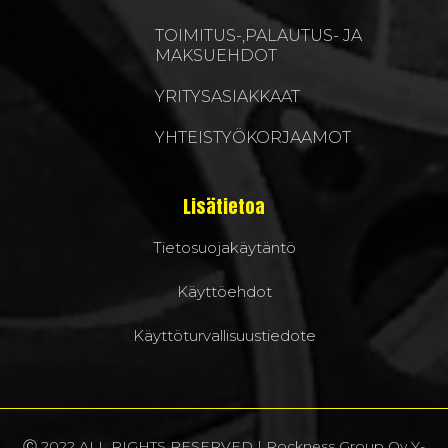
TOIMITUS-,PALAUTUS- JA
MAKSUEHDOT
YRITYSASIAKKAAT
YHTEISTYÖKORJAAMOT
Lisätietoa
Tietosuojakäytäntö
Käyttöehdot
Käyttöturvallisuustiedote
Ⓒ 2022 ALL RIGHTS RESERVED | Rockness Group Oy Y-