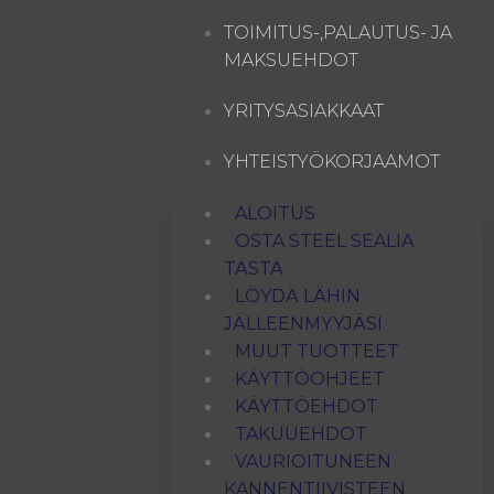
TOIMITUS-,PALAUTUS- JA
MAKSUEHDOT
YRITYSASIAKKAAT
YHTEISTYÖKORJAAMOT
ALOITUS
OSTA STEEL SEALIA
TÄSTÄ
LÖYDÄ LÄHIN
JÄLLEENMYYJÄSI
MUUT TUOTTEET
KÄYTTÖOHJEET
KÄYTTÖEHDOT
TAKUUEHDOT
VAURIOITUNEEN
KANNENTIIVISTEEN