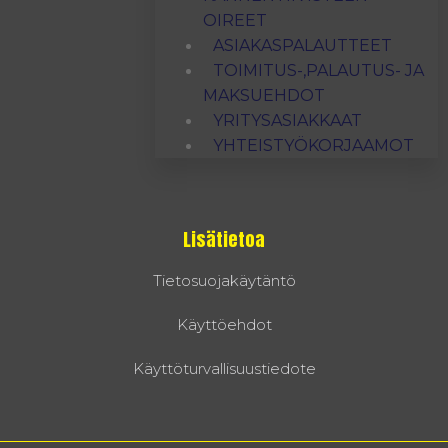
OIREET
ASIAKASPALAUTTEET
TOIMITUS-,PALAUTUS- JA
MAKSUEHDOT
YRITYSASIAKKAAT
YHTEISTYÖKORJAAMOT
Lisätietoa
Tietosuojakäytäntö
Käyttöehdot
Käyttöturvallisuustiedote