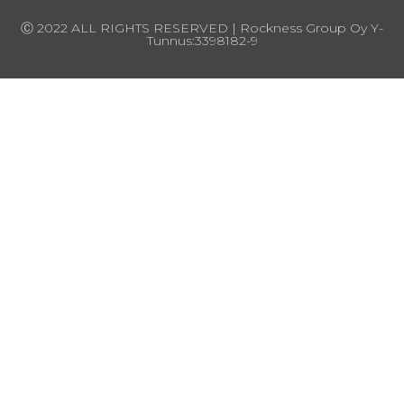
Ⓒ 2022 ALL RIGHTS RESERVED | Rockness Group Oy Y-
Tunnus:3398182-9